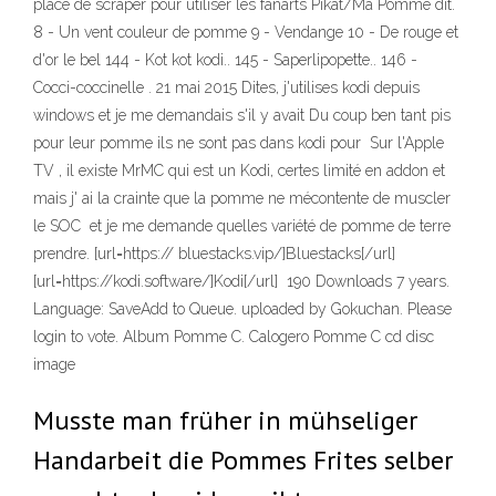
place de scraper pour utiliser les fanarts Pikat/Ma Pomme dit.
8 - Un vent couleur de pomme 9 - Vendange 10 - De rouge et
d'or le bel 144 - Kot kot kodi.. 145 - Saperlipopette.. 146 -
Cocci-coccinelle . 21 mai 2015 Dites, j'utilises kodi depuis
windows et je me demandais s'il y avait Du coup ben tant pis
pour leur pomme ils ne sont pas dans kodi pour Sur l'Apple
TV , il existe MrMC qui est un Kodi, certes limité en addon et
mais j' ai la crainte que la pomme ne mécontente de muscler
le SOC et je me demande quelles variété de pomme de terre
prendre. [url=https:// bluestacks.vip/]Bluestacks[/url]
[url=https://kodi.software/]Kodi[/url] 190 Downloads 7 years.
Language: SaveAdd to Queue. uploaded by Gokuchan. Please
login to vote. Album Pomme C. Calogero Pomme C cd disc
image
Musste man früher in mühseliger
Handarbeit die Pommes Frites selber