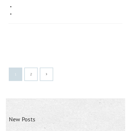
1
2
New Posts