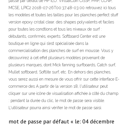
passe par défaut de HP iLO. VirtualCoin CISSP, PMP, CCNP,
MCSE, LPIC2 2018-07-26T00:37:48-03:00 retrouvez ici tous
les modèles et toutes les tailles pour les planches perfect stuff
version epoxy cristal clear. des shapes polyvalents et faciles
pour toutes les condtions et tous les niveaux de surf :
débutants, confirmés, experts. Softboard Center est une
boutique en ligne qui s’est spécialisée dans la
commercialisation des planches de surf en mousse. Vous y
découvrirez à cet effet plusieurs modèles provenant de
plusieurs marques, dont Mick fanning surfboards, Catch surf,
Mullet softboard, Softlite surf, etc. En dehors des planches,
vous serez aussi en mesure de vous offrir sur cette interface E-
commerce des A partir de la version 18, l'utilisateur peut
cliquer sur une icône de visualisation affichée à côté du champ
: pendant la durée du clic, le mot de passe sera visible.
L'utilisateur pourra ainsi vérifier le mot de passe saisi.
mot de passe par défaut « le: 04 décembre